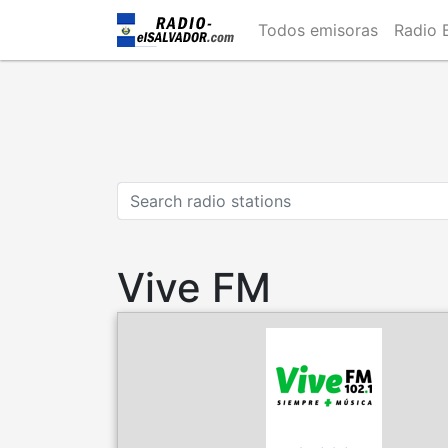
Skip
Todos emisoras
Radio 
to
main
content
Vive FM