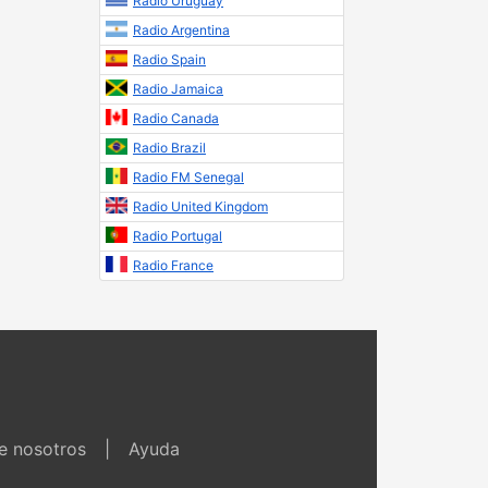
Radio Uruguay
Radio Argentina
Radio Spain
Radio Jamaica
Radio Canada
Radio Brazil
Radio FM Senegal
Radio United Kingdom
Radio Portugal
Radio France
e nosotros
|
Ayuda